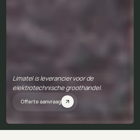
B
e
t
r
o
u
w
b
a
r
e
l
e
v
e
r
a
n
c
i
e
r
v
a
n
o
.
a
.
l
e
d
v
e
r
l
i
c
h
t
i
n
g
,
s
c
h
a
k
e
l
m
a
t
e
r
i
a
a
l
e
n
b
a
t
t
e
r
i
j
e
n
.
Limatel is leverancier voor de 
elektrotechnische groothandel.
Offerte aanvraag